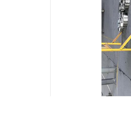
Dostarczane różne rozmiary pierścienia k
YIXIN upewnił się, że wszystkie produk