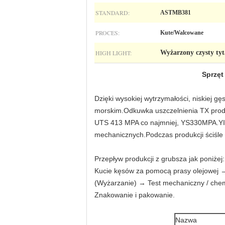
STANDARD:
ASTMB381
PROCES:
Kute/Walcowane
HIGH LIGHT:
Wyżarzony czysty tyt
Sprzęt
Dzięki wysokiej wytrzymałości, niskiej 
morskim.Odkuwka uszczelnienia TX pro
UTS 413 MPA co najmniej, YS330MPA.YIXIN
mechanicznych.Podczas produkcji ściśle ś
Przepływ produkcji z grubsza jak poniże
Kucie kęsów za pomocą prasy olejowej →
(Wyżarzanie) → Test mechaniczny / che
Znakowanie i pakowanie.
Nazwa