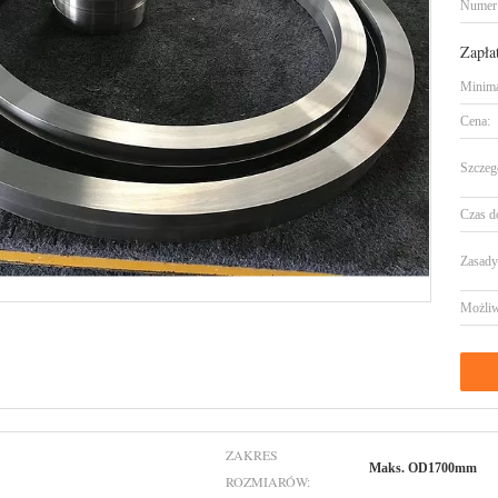
Numer
Zapła
Minima
Cena:
Szczeg
Czas d
Zasady 
Możliw
ZAKRES
Maks. OD1700mm
ROZMIARÓW: