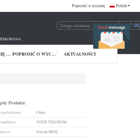
Poprosić o wycenę
Polish
FIKOWANA FABRYKA AS9100 I NORSOK M650.
SKONTAKTUJ SIĘ Z NAMI
POPROSIĆ O WYCENĘ
AKTUALNOŚCI
góły Produktu:
e pochodzenia:
Chiny
handlowa:
YIXIN TITANIUM
nictwo:
Norsok M650