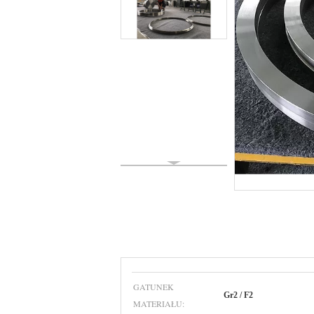
GATUNEK
Gr2 / F2
MATERIAŁU: