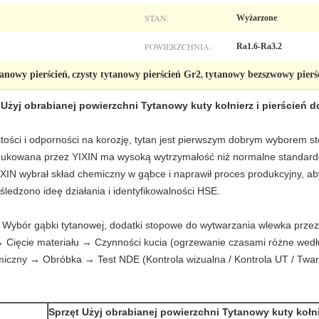
STAN:
Wyżarzone
POWIERZCHNIA:
Ra1.6-Ra3.2
anowy pierścień
czysty tytanowy pierścień Gr2
tytanowy bezszwowy pierś
,
,
 Użyj obrabianej powierzchni Tytanowy kuty kołnierz i pierścień d
gęstości i odporności na korozję, tytan jest pierwszym dobrym wyborem
dukowana przez YIXIN ma wysoką wytrzymałość niż normalne standa
 wybrał skład chemiczny w gąbce i naprawił proces produkcyjny, aby 
ledzono ideę działania i identyfikowalności HSE.
j: Wybór gąbki tytanowej, dodatki stopowe do wytwarzania wlewka prze
 Cięcie materiału → Czynności kucia (ogrzewanie czasami różne wedł
miczny → Obróbka → Test NDE (Kontrola wizualna / Kontrola UT / T
Sprzęt Użyj obrabianej powierzchni Tytanowy kuty kołni