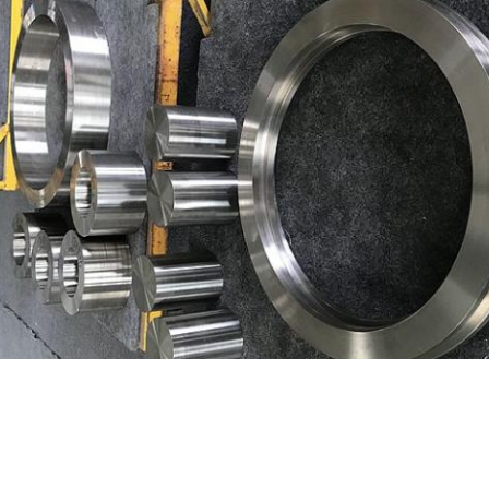
uźniczego i kołnierza.
ty są dostarczane zgodnie ze standardem i wymaganiami PO.