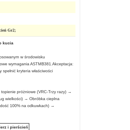
cień Gr2;
o kucia
 stosowanym w środowisku
rdowe wymagania ASTMB381.Akceptacja:
spełnić kryteria właściwości
z topienie próżniowe (VRC-Trzy razy) →
ug wielkości) → Obróbka cieplna
wardość 100% na odkuwkach) →
erz i pierścień