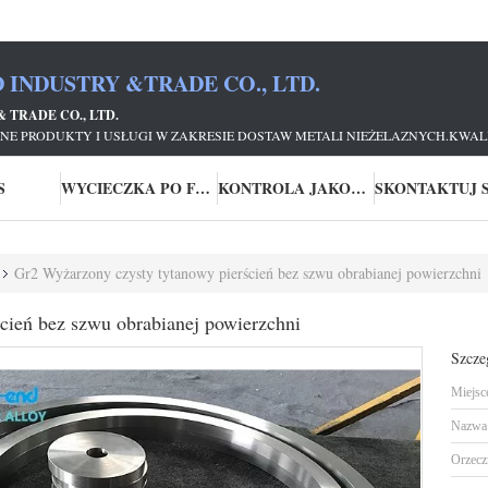
 INDUSTRY &TRADE CO., LTD.
 TRADE CO., LTD.
NE PRODUKTY I USŁUGI W ZAKRESIE DOSTAW METALI NIEŻELAZNYCH.KWALI
S
WYCIECZKA PO FABRYCE
KONTROLA JAKOŚCI
Gr2 Wyżarzony czysty tytanowy pierścień bez szwu obrabianej powierzchni
cień bez szwu obrabianej powierzchni
Szcze
Miejsc
Nazwa 
Orzecz