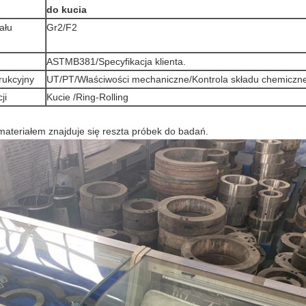
do kucia
ału
Gr2/F2
ASTMB381/Specyfikacja klienta.
rukcyjny
UT/PT/Właściwości mechaniczne/Kontrola składu chemiczn
ji
Kucie /Ring-Rolling
materiałem znajduje się reszta próbek do badań.