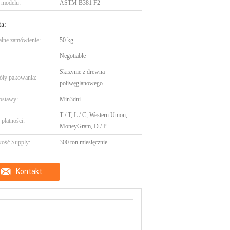
 modelu:
ASTM B381 F2
ta:
lne zamówienie:
50 kg
Negotiable
Skrzynie z drewna
óły pakowania:
poliwęglanowego
ostawy:
Min3dni
T / T, L / C, Western Union,
płatności:
MoneyGram, D / P
ość Supply:
300 ton miesięcznie
Kontakt