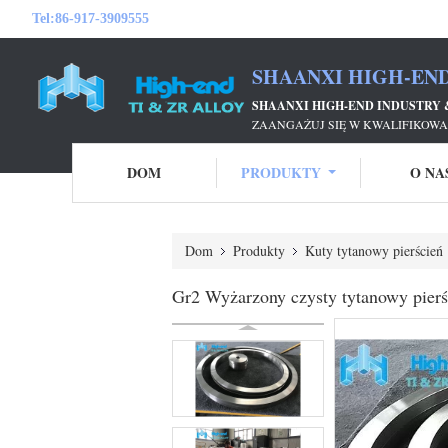
Tel:
86-917-3909555
SHAANXI HIGH-END
SHAANXI HIGH-END INDUSTRY &
ZAANGAŻUJ SIĘ W KWALIFIKOWA
DOM
PRODUKTY
O NA
Dom
Produkty
Kuty tytanowy pierścień
Gr2 Wyżarzony czysty tytanowy pierś