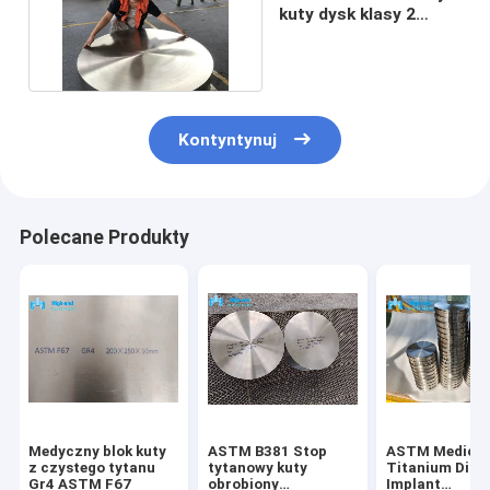
kuty dysk klasy 2
Astm B381 F2 950 kg
Kontyntynuj
Polecane Produkty
Medyczny blok kuty
ASTM B381 Stop
ASTM Medical
z czystego tytanu
tytanowy kuty
Titanium Disc
Gr4 ASTM F67
obrobiony
Implant