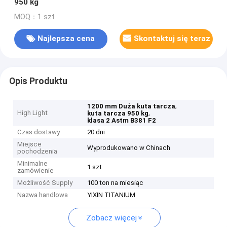
950 kg
MOQ：1 szt
Najlepsza cena
Skontaktuj się teraz
Opis Produktu
,
1200 mm Duża kuta tarcza
High Light
,
kuta tarcza 950 kg
klasa 2 Astm B381 F2
Czas dostawy
20 dni
Miejsce
Wyprodukowano w Chinach
pochodzenia
Minimalne
1 szt
zamówienie
Możliwość Supply
100 ton na miesiąc
Nazwa handlowa
YIXIN TITANIUM
Zobacz więcej