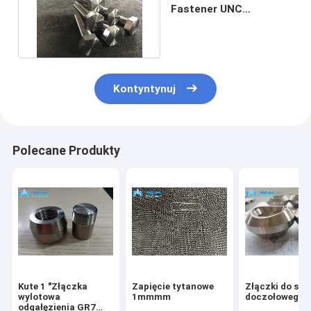
Fastener UNC
Metryczne śruby
tytanowe
Kontyntynuj
Polecane Produkty
Kute 1 "Złączka
Zapięcie tytanowe
Złączki do sp
wylotowa
1mmmm
doczołowego 
odgałęzienia GR7