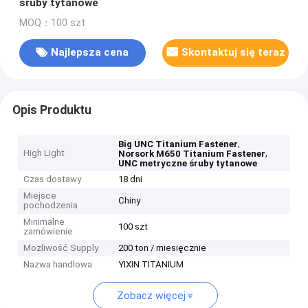
śruby tytanowe
MOQ：100 szt
Najlepsza cena
Skontaktuj się teraz
Opis Produktu
,
Big UNC Titanium Fastener
High Light
,
Norsork M650 Titanium Fastener
UNC metryczne śruby tytanowe
Czas dostawy
18 dni
Miejsce
Chiny
pochodzenia
Minimalne
100 szt
zamówienie
Możliwość Supply
200 ton / miesięcznie
Nazwa handlowa
YIXIN TITANIUM
Zobacz więcej