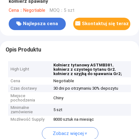
kołnierz spawany
Cena：Negotiable
MOQ：5 szt
Najlepsza cena
Skontaktuj się teraz
Opis Produktu
,
Kołnierz tytanowy ASTMB381
High Light
,
kołnierz z czystego tytanu Gr2
kołnierz z szyjką do spawania Gr2;
Cena
Negotiable
Czas dostawy
30 dni po otrzymaniu 30% depozytu
Miejsce
Chiny
pochodzenia
Minimalne
5 szt
zamówienie
Możliwość Supply
8000 sztuk na miesiąc
Zobacz więcej