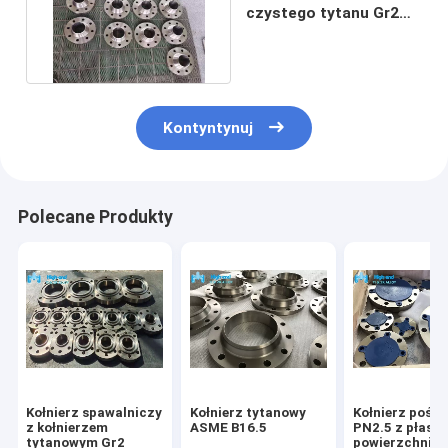
czystego tytanu Gr2
Kuty kołnierz spawany
Kontyntynuj
Polecane Produkty
Kołnierz spawalniczy
Kołnierz tytanowy
Kołnierz pośli
z kołnierzem
ASME B16.5
PN2.5 z płask
tytanowym Gr2
powierzchnią