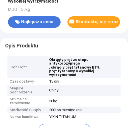
wysokiej wytrzymałości
MOQ：50kg
Najlepsza cena
Skontaktuj się teraz
Opis Produktu
Okrągły pręt ze stopu
antykorozyjnego
High Light
,
,
okrągły pręt tytanowy BT9
pręt tytanowy o wysokiej
wytrzymałości
Czas dostawy
15 dni
Miejsce
Chiny
pochodzenia
Minimalne
50kg
zamówienie
Możliwość Supply
200ton miesięcznie
Nazwa handlowa
YIXIN TITANIUM