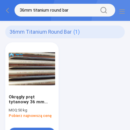
36mm Titanium Round Bar
(1)
Okrągły pręt
tytanowy 36 mm
Astm B348 klasa 23
MOQ:
50 kg
6Al4V ELI
Pobierz najnowszą cenę