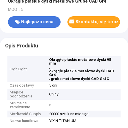
Okrągłe płaskie dyski metalowe Grube CAD Gr4
MOQ：5
Najlepsza cena
Skontaktuj się teraz
Opis Produktu
Okrągłe płaskie metalowe dyski 95
mm
,
High Light
okrągłe płaskie metalowe dyski CAD
Gr4
,
grube metalowe dyski CAD Gr4C
Czas dostawy
5 dni
Miejsce
Chiny
pochodzenia
Minimalne
5
zamówienie
Możliwość Supply
20000 sztuk na miesiąc
Nazwa handlowa
YIXIN TITANIUM