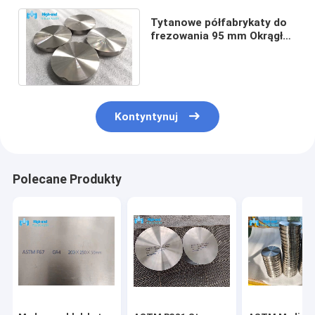
Tytanowe półfabrykaty do
frezowania 95 mm Okrągłe
płaskie dyski metalowe
Grube CAD Gr4
Kontyntynuj
Polecane Produkty