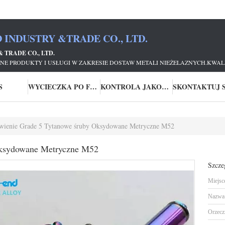
 INDUSTRY &TRADE CO., LTD.
 TRADE CO., LTD.
NE PRODUKTY I USŁUGI W ZAKRESIE DOSTAW METALI NIEŻELAZNYCH.KWALI
S
WYCIECZKA PO FABRYCE
KONTROLA JAKOŚCI
wienie Grade 5 Tytanowe śruby Oksydowane Metryczne M52
Oksydowane Metryczne M52
Szcze
Miejsc
Nazwa 
Orzecz