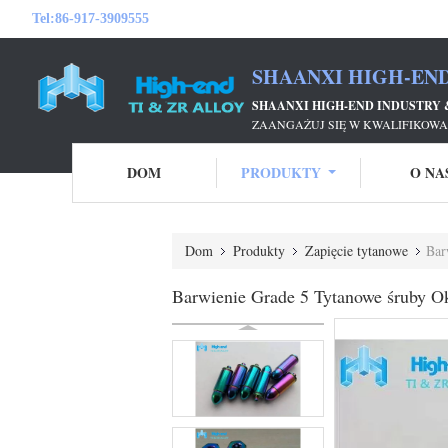
Tel:
86-917-3909555
SHAANXI HIGH-END
SHAANXI HIGH-END INDUSTRY &
ZAANGAŻUJ SIĘ W KWALIFIKOWA
DOM
PRODUKTY
O NA
Dom
Produkty
Zapięcie tytanowe
Bar
Barwienie Grade 5 Tytanowe śruby 