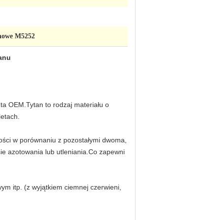
anowe M5252
tanu
a OEM.Tytan to rodzaj materiału o
letach.
łości w porównaniu z pozostałymi dwoma,
sie azotowania lub utleniania.Co zapewni
ym itp. (z wyjątkiem ciemnej czerwieni,