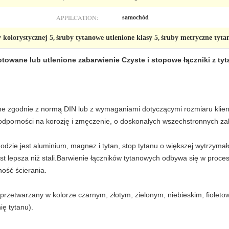
APPILCATION:
samochód
 kolorystycznej 5
śruby tytanowe utlenione klasy 5
śruby metryczne tyt
,
,
towane lub utlenione zabarwienie Czyste i stopowe łączniki z ty
e zgodnie z normą DIN lub z wymaganiami dotyczącymi rozmiaru klient
, odporności na korozję i zmęczenie, o doskonałych wszechstronnych za
zie jest aluminium, magnez i tytan, stop tytanu o większej wytrzyma
st lepsza niż stali.Barwienie łączników tytanowych odbywa się w proce
ość ścierania.
przetwarzany w kolorze czarnym, złotym, zielonym, niebieskim, fioletow
ę tytanu).