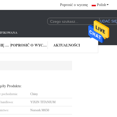
Poprosić o wycenę
Polish
FIKOWANA FABRYKA AS9100 I NORSOK M650.
SKONTAKTUJ SIĘ Z NAMI
POPROSIĆ O WYCENĘ
AKTUALNOŚCI
góły Produktu:
e pochodzenia:
Chiny
handlowa:
YIXIN TITANIUM
nictwo:
Norsork M650