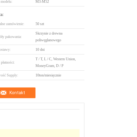
 modelu:
M3-M52
ta:
lne zamówienie:
50 szt
Skrzynie z drewna
óły pakowania:
poliwęglanowego
ostawy:
10 dni
T / T, L / C, Western Union,
płatności:
MoneyGram, D / P
ość Supply:
10ton/miesięcznie
Kontakt