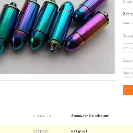
Numer
Zapła
Minima
Szczeg
Czas d
Zasady 
Możliw
UBARWIENIE:
Azotowane lub utlenione
GĘSTOŚĆ:
4,41 g/cm3